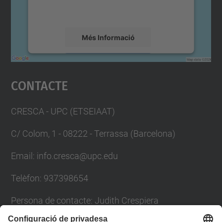
detalls i accepteu el servei per veure el
mapa.
Més Informació
Accepta
Contacte
powered by
Usercentrics Consent
Management Platform
CRESCA - UPC (ETSEIAAT)
C/ Colom, 1 - 08222 - Terrassa (Barcelona)
Email: info.cresca@upc.edu
Telèfon: 937398654
Persona de contacte: Judith Crespiera