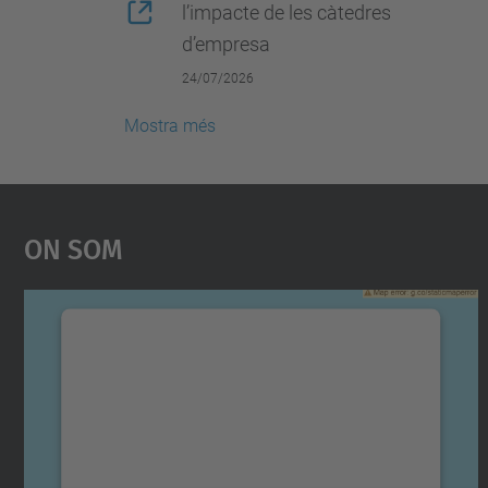
l’impacte de les càtedres
d’empresa
24/07/2026
Mostra més
On Som
Necessitem el vostre consentiment
per carregar el servei Google Maps!
Utilitzem un servei de tercers per incrustar
contingut del mapa que pugui recollir dades
sobre la vostra activitat. Reviseu-ne els
detalls i accepteu el servei per veure el mapa.