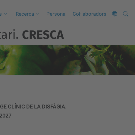
Cerca
C
s
Recerca
Personal
Col·laboradors
e
ari.
CRESCA
r
c
a
a
v
a
n
ç
a
GE CLÍNIC DE LA DISFÀGIA.
d
 2027
a
…