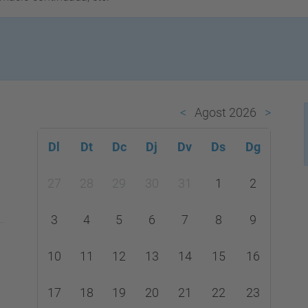
Agost 2026
Dl
Dt
Dc
Dj
Dv
Ds
Dg
m
27
28
29
30
31
1
2
o
n
3
4
5
6
7
8
9
t
h
10
11
12
13
14
15
16
-
17
18
19
20
21
22
23
8