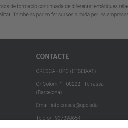
cursos de formació continuada de diferents temàtiques rel
dalitat. També es poden fer cursos a mida per les emprese
Contacte
CRESCA - UPC (ETSEIAAT)
C/ Colom, 1 - 08222 - Terrassa
(Barcelona)
Email: info.cresca@upc.edu
Telèfon: 937398654