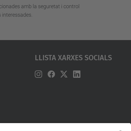
acionades amb la seguretat i control
s interessades.
Llista Xarxes Socials