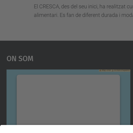
El CRESCA, des del seu inici, ha realitzat 
alimentari. Es fan de diferent durada i mo
On Som
Necessitem el vostre consentiment
per carregar el servei Google Maps!
Utilitzem un servei de tercers per incrustar
contingut del mapa que pugui recollir dades
sobre la vostra activitat. Reviseu-ne els
detalls i accepteu el servei per veure el mapa.