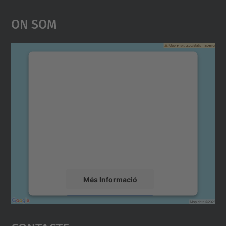
On Som
Necessitem el vostre
consentiment per carregar el
servei Google Maps!
Utilitzem un servei de tercers per incrustar
contingut del mapa que pugui recollir dades
sobre la vostra activitat. Reviseu-ne els
detalls i accepteu el servei per veure el
mapa.
Més Informació
Accepta
powered by
Usercentrics Consent