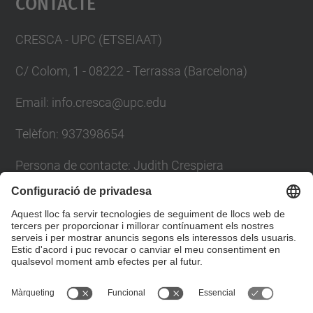
Contacte
Management Platform
CRESCA - UPC (ETSEIAAT)
C/ Colom, 1 - 08222 - Terrassa (Barcelona)
Email: info.cresca@upc.edu
Telèfon: 937398654
Persona de contacte: Judith Crespiera
Formulari de contacte
Llista Xarxes Socials