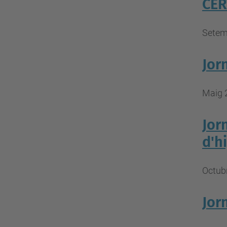
CER
Setem
Jor
Maig 
Jor
d'h
Octubr
Jor