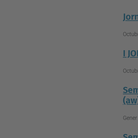
Jor
Octubr
I J
Octubr
Sem
(aw
Gener 
Sem