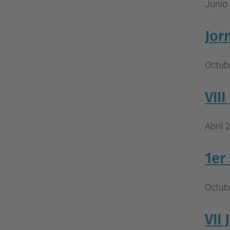
Junio 
Jor
Octub
VII
Abril 
1er
Octubr
VII