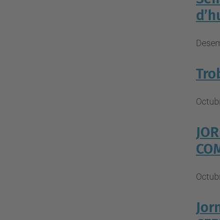
d’h
Desemb
Tro
Octubr
JOR
COM
Octubr
Jor