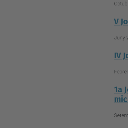
Octubr
V J
Juny 
IV 
Febrer
1a 
mic
Setem