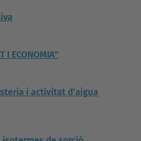
tiva
T I ECONOMIA"
steria i activitat d’aigua
es isotermes de sorció