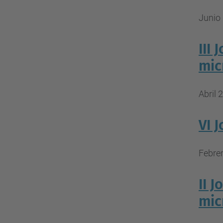
Junio 
III
mic
Abril 
VI 
Febrer
II 
mic