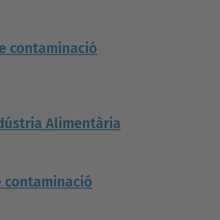
 de contaminació
dústria Alimentària
de contaminació