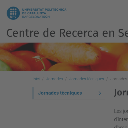
Centre de Recerca en Se
Inici
Jornades
Jornades tècniques
Jornades 
Jor
N
Jornades tècniques
a
v
Les jo
d'inte
e
d'empr