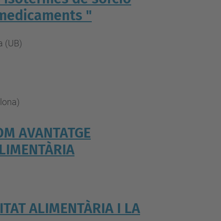
 medicaments "
a (UB)
elona)
OM AVANTATGE
ALIMENTÀRIA
LITAT ALIMENTÀRIA I LA