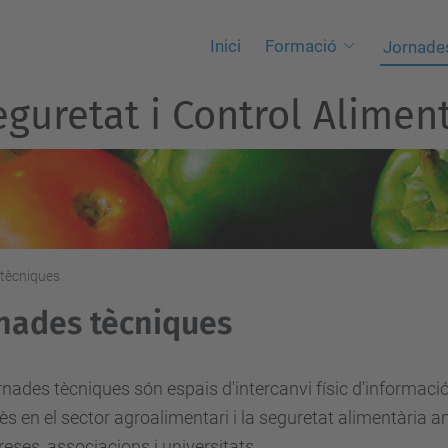
Inici
Formació
Jornade
guretat i Control Aliment
tècniques
nades tècniques
rnades tècniques són espais d'intercanvi físic d'informació
rès en el sector agroalimentari i la seguretat alimentària 
eses, associacions i universitats.