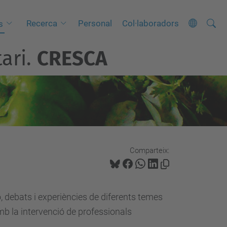
Cerca
C
Recerca
Personal
Col·laboradors
s
e
ari.
CRESCA
r
c
a
a
v
a
n
Comparteix:
ç
a
d
, debats i experiències de diferents temes
a
amb la intervenció de professionals
…