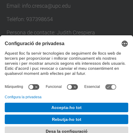
Email: info.cresca@upc.edu
Telèfon: 937398654
Persona de contacte: Judith Crespiera
Formulari de contacte
Llista Xarxes Socials
© UPC
Desenvolupat amb