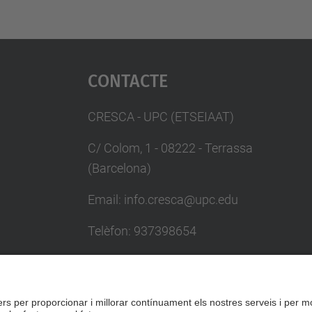
Contacte
CRESCA - UPC (ETSEIAAT)
C/ Colom, 1 - 08222 - Terrassa
(Barcelona)
Email: info.cresca@upc.edu
Telèfon: 937398654
Persona de contacte: Judith Crespiera
Formulari de contacte