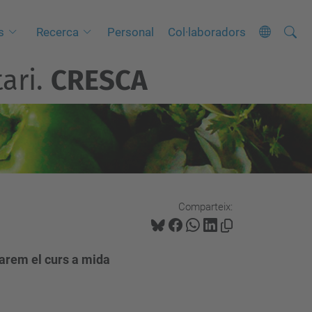
Cerca
C
s
Recerca
Personal
Col·laboradors
e
ari.
CRESCA
r
c
a
a
v
a
n
Comparteix:
ç
a
d
farem el curs a mida
a
…