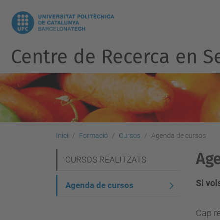
Centre de Recerca en Se
Inici
Formació
Cursos
Agenda de cursos
Age
N
CURSOS REALITZATS
a
Si vo
Agenda de cursos
v
e
Cap re