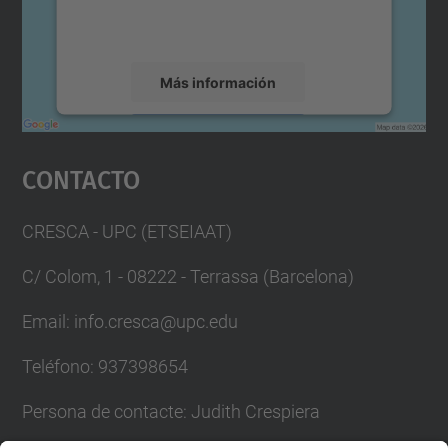
rogamos que revise los detalles y acepte el
servicio para ver este mapa.
Más información
Aceptar
Contacto
powered by
Usercentrics Consent
Management Platform
CRESCA - UPC (ETSEIAAT)
C/ Colom, 1 - 08222 - Terrassa (Barcelona)
Email: info.cresca@upc.edu
Teléfono: 937398654
Persona de contacte: Judith Crespiera