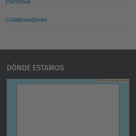
Personal
Colaboradores
Dónde Estamos
Necesitamos su consentimiento
para cargar el servicio Google
Maps.
Utilizamos un servicio de terceros para
incrustar contenido de mapas que puede
recopilar datos sobre su actividad. Le