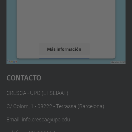
Utilizamos un servicio de terceros para
incrustar contenido de mapas que puede
recopilar datos sobre su actividad. Le
rogamos que revise los detalles y acepte el
servicio para ver este mapa.
Más información
Aceptar
Contacto
powered by
Usercentrics Consent
Management Platform
CRESCA - UPC (ETSEIAAT)
C/ Colom, 1 - 08222 - Terrassa (Barcelona)
Email: info.cresca@upc.edu