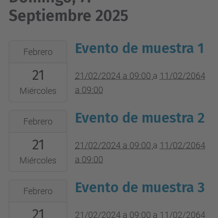
Septiembre 2025
Evento de muestra 1
2024-
Febrero
02-
21
21T09:00:00+01:00
21/02/2024 a 09:00
a
11/02/2064
2064-
a 09:00
Miércoles
02-
Evento de muestra 2
2024-
11T09:00:00+01:00
Febrero
02-
Lugar
21
21T09:00:00+01:00
21/02/2024 a 09:00
a
11/02/2064
del
2064-
a 09:00
evento
Miércoles
02-
Evento de muestra 3
2024-
11T09:00:00+01:00
Febrero
02-
Lugar
21
21T09:00:00+01:00
21/02/2024 a 09:00
a
11/02/2064
del