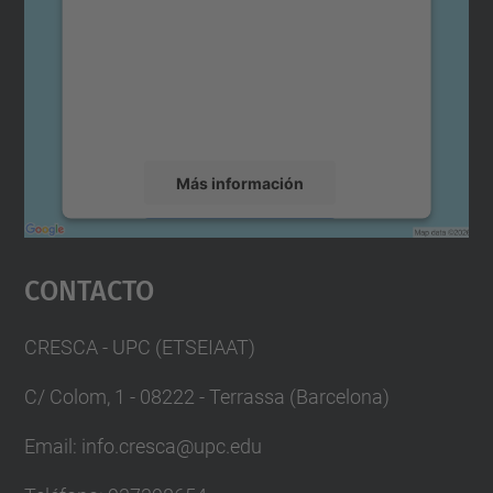
Utilizamos un servicio de terceros para
incrustar contenido de mapas que puede
recopilar datos sobre su actividad. Le
rogamos que revise los detalles y acepte el
servicio para ver este mapa.
Más información
Aceptar
Contacto
powered by
Usercentrics Consent
Management Platform
CRESCA - UPC (ETSEIAAT)
C/ Colom, 1 - 08222 - Terrassa (Barcelona)
Email: info.cresca@upc.edu