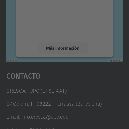
Utilizamos un servicio de terceros para
incrustar contenido de mapas que puede
recopilar datos sobre su actividad. Le
rogamos que revise los detalles y acepte el
servicio para ver este mapa.
Más información
Aceptar
Contacto
powered by
Usercentrics Consent
Management Platform
CRESCA - UPC (ETSEIAAT)
C/ Colom, 1 - 08222 - Terrassa (Barcelona)
Email: info.cresca@upc.edu