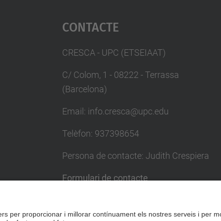
Contacte
CRESCA - UPC (ETSEIAAT)
C/ Colom, 1 - 08222 - Terrassa
(Barcelona)
Email: info.cresca@upc.edu
Telèfon: 937398654
Persona de contacte: Judith Crespiera
Formulari de contacte