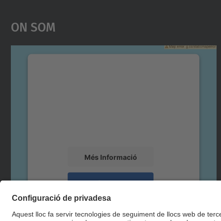
On Som
Necessitem el vostre consentiment
per carregar el servei Google Maps!
Utilitzem un servei de tercers per incrustar
contingut del mapa que pugui recollir dades
sobre la vostra activitat. Reviseu-ne els
detalls i accepteu el servei per veure el mapa.
Més Informació
Accepta
powered by
Usercentrics Consent
Management Platform